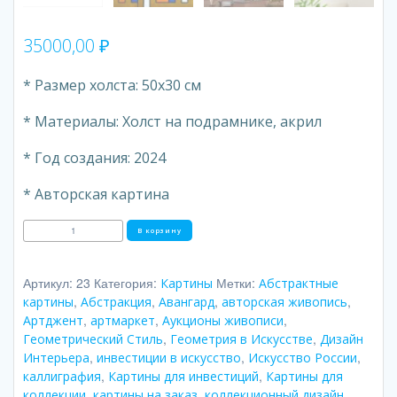
35000,00
₽
* Размер холста: 50х30 см
* Материалы: Холст на подрамнике, акрил
* Год создания: 2024
* Авторская картина
Количество
В корзину
товара
Гармония
Артикул:
23
Категория:
Метки:
Картины
Абстрактные
,
,
,
,
картины
Абстракция
Авангард
авторская живопись
,
,
,
Артджент
артмаркет
Аукционы живописи
,
,
Геометрический Стиль
Геометрия в Искусстве
Дизайн
,
,
,
Интерьера
инвестиции в искусство
Искусство России
,
,
каллиграфия
Картины для инвестиций
Картины для
,
,
,
коллекции
картины на заказ
коллекционный дизайн