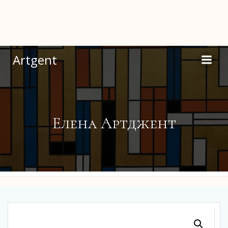
Перейти
к
содержимому
Artgent
Елена Артджент