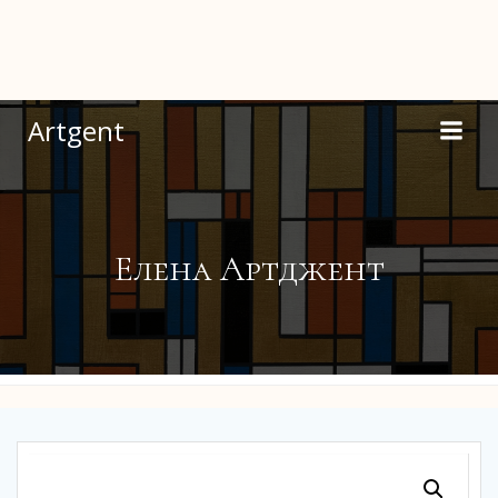
Перейти
к
содержимому
Artgent
Елена Артджент