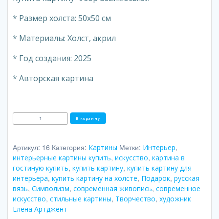
* Размер холста: 50х50 см
* Материалы: Холст, акрил
* Год создания: 2025
* Авторская картина
Количество
В корзину
товара
Узор
взаимосвязи
Артикул:
16
Категория:
Метки:
,
Картины
Интерьер
,
,
интерьерные картины купить
искусство
картина в
,
,
гостиную купить
купить картину
купить картину для
,
,
,
интерьера
купить картину на холсте
Подарок
русская
,
,
,
вязь
Символизм
современная живопись
современное
,
,
,
искусство
стильные картины
Творчество
художник
Елена Артджент