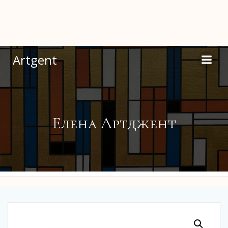
Перейти
к
содержимому
Artgent
Елена Артджент