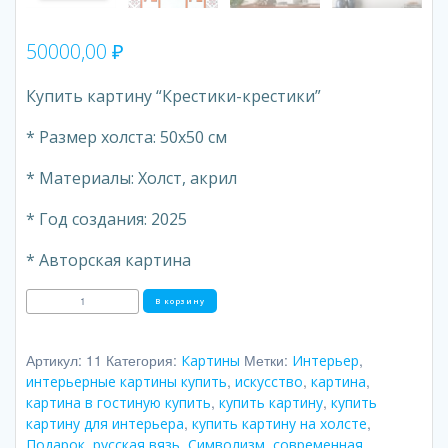
50000,00
₽
Купить картину “Крестики-крестики”
* Размер холста: 50х50 см
* Материалы: Холст, акрил
* Год создания: 2025
* Авторская картина
Количество
В корзину
товара
Крестики-
крестики
Артикул:
11
Категория:
Метки:
,
Картины
Интерьер
,
,
,
интерьерные картины купить
искусство
картина
,
,
картина в гостиную купить
купить картину
купить
,
,
картину для интерьера
купить картину на холсте
,
,
,
Подарок
русская вязь
Символизм
современная