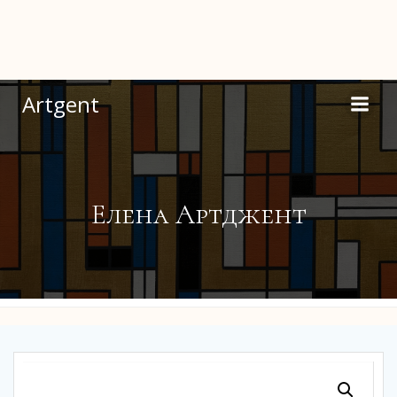
Перейти
к
содержимому
Artgent
Елена Артджент