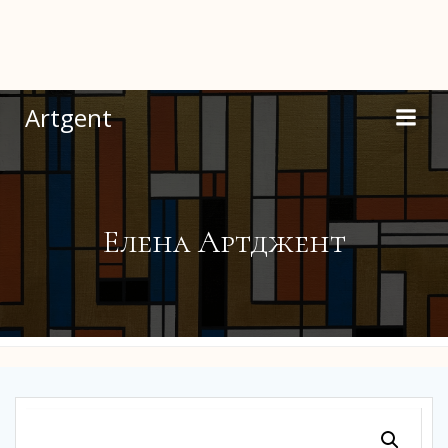
Перейти
к
содержимому
Artgent
Елена Артджент