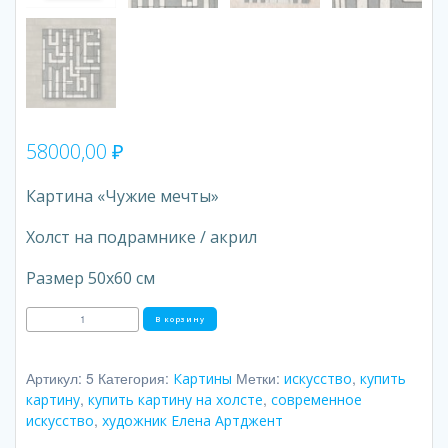
58000,00
₽
Картина «Чужие мечты»
Холст на подрамнике / акрил
Размер 50х60 см
Количество
В корзину
товара
Чужие
мечты
Артикул:
5
Категория:
Метки:
,
Картины
искусство
купить
,
,
картину
купить картину на холсте
современное
,
искусство
художник Елена Артджент