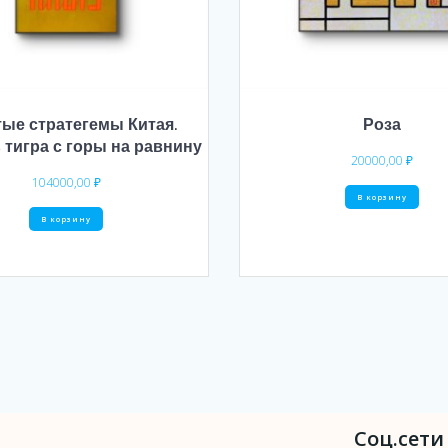
ые стратегемы Китая.
Роза
 тигра с горы на равнину
20000,00
₽
104000,00
₽
В корзину
В корзину
Соц.сети